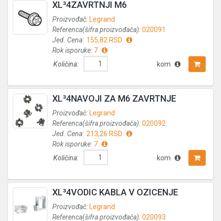
XL³4ZAVRTNJI M6
Proizvođač:
Legrand
Referenca(šifra proizvođača):
020091
Jed. Cena:
155,82 RSD
Rok isporuke:
7
Količina:
kom
XL³4NAVOJI ZA M6 ZAVRTNJE
Proizvođač:
Legrand
Referenca(šifra proizvođača):
020092
Jed. Cena:
213,26 RSD
Rok isporuke:
7
Količina:
kom
XL³4VODIC KABLA V OZICENJE
Proizvođač:
Legrand
Referenca(šifra proizvođača):
020093