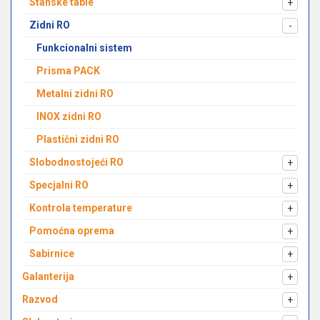
Stanske table
+
Zidni RO
-
Funkcionalni sistem
Prisma PACK
Metalni zidni RO
INOX zidni RO
Plastični zidni RO
Slobodnostojeći RO
+
Specjalni RO
+
Kontrola temperature
+
Pomoćna oprema
+
Sabirnice
+
Galanterija
+
Razvod
+