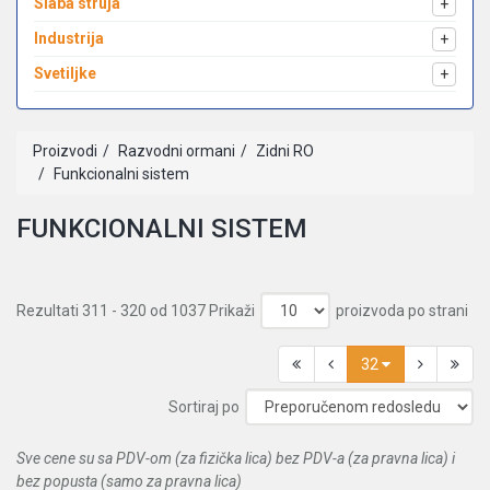
Slaba struja
+
Industrija
+
Svetiljke
+
Proizvodi
Razvodni ormani
Zidni RO
Funkcionalni sistem
FUNKCIONALNI SISTEM
Rezultati 311 - 320 od 1037
Prikaži
proizvoda po strani
32
Sortiraj po
Sve cene su sa PDV-om (za fizička lica) bez PDV-a (za pravna lica) i
bez popusta (samo za pravna lica)