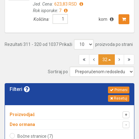
Jed. Cena:
623,83 RSD
Rok isporuke:
7
Količina:
kom
Rezultati 311 - 320 od 1037
Prikaži
proizvoda po strani
32
Sortiraj po
Filteri
Primeni
Resetuj
Proizvodjač
+
Deo ormana
-
Bočne stranice (7)