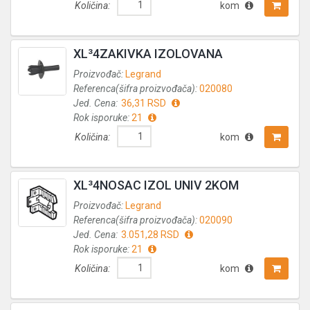
Količina:
kom
XL³4ZAKIVKA IZOLOVANA
Proizvođač:
Legrand
Referenca(šifra proizvođača):
020080
Jed. Cena:
36,31 RSD
Rok isporuke:
21
Količina:
kom
XL³4NOSAC IZOL UNIV 2KOM
Proizvođač:
Legrand
Referenca(šifra proizvođača):
020090
Jed. Cena:
3.051,28 RSD
Rok isporuke:
21
Količina:
kom