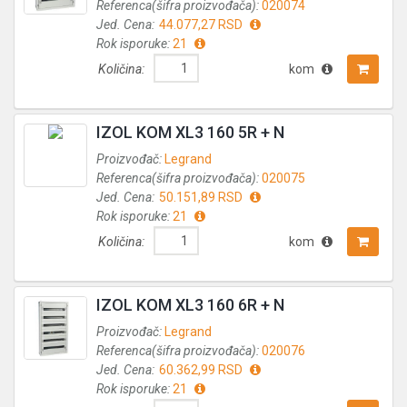
Referenca(šifra proizvođača):
020074
Jed. Cena:
44.077,27 RSD
Rok isporuke:
21
Količina:
kom
IZOL KOM XL3 160 5R + N
Proizvođač:
Legrand
Referenca(šifra proizvođača):
020075
Jed. Cena:
50.151,89 RSD
Rok isporuke:
21
Količina:
kom
IZOL KOM XL3 160 6R + N
Proizvođač:
Legrand
Referenca(šifra proizvođača):
020076
Jed. Cena:
60.362,99 RSD
Rok isporuke:
21