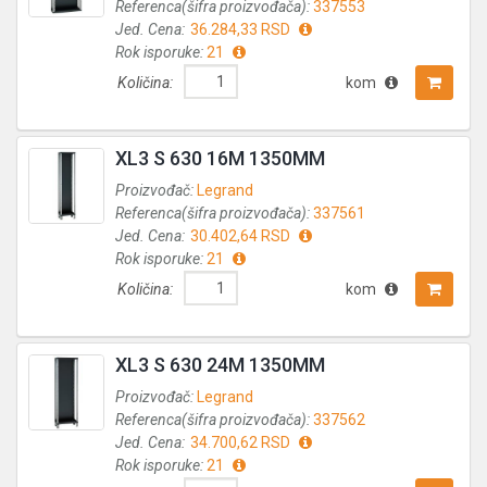
Referenca(šifra proizvođača):
337553
Jed. Cena:
36.284,33 RSD
Rok isporuke:
21
Količina:
kom
XL3 S 630 16M 1350MM
Proizvođač:
Legrand
Referenca(šifra proizvođača):
337561
Jed. Cena:
30.402,64 RSD
Rok isporuke:
21
Količina:
kom
XL3 S 630 24M 1350MM
Proizvođač:
Legrand
Referenca(šifra proizvođača):
337562
Jed. Cena:
34.700,62 RSD
Rok isporuke:
21