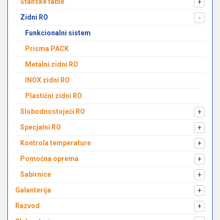
Stanske table
+
Zidni RO
-
Funkcionalni sistem
Prisma PACK
Metalni zidni RO
INOX zidni RO
Plastični zidni RO
Slobodnostojeći RO
+
Specjalni RO
+
Kontrola temperature
+
Pomoćna oprema
+
Sabirnice
+
Galanterija
+
Razvod
+