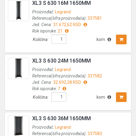
XL3 S 630 16M 1650MM
Proizvođač:
Legrand
Referenca(šifra proizvođača):
337581
Jed. Cena:
31.672,62 RSD
Rok isporuke:
21
Količina:
kom
XL3 S 630 24M 1650MM
Proizvođač:
Legrand
Referenca(šifra proizvođača):
337582
Jed. Cena:
32.692,28 RSD
Rok isporuke:
7
Količina:
kom
XL3 S 630 36M 1650MM
Proizvođač:
Legrand
Referenca(šifra proizvođača):
337583