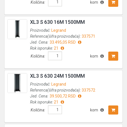
Količina:
kom
XL3 S 630 16M 1500MM
Proizvođač:
Legrand
Referenca(šifra proizvođača):
337571
Jed. Cena:
33.495,05 RSD
Rok isporuke:
21
Količina:
kom
XL3 S 630 24M 1500MM
Proizvođač:
Legrand
Referenca(šifra proizvođača):
337572
Jed. Cena:
39.500,72 RSD
Rok isporuke:
21
Količina:
kom