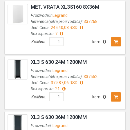
MET. VRATA XL3S160 8X36M
Proizvođač:
Legrand
Referenca(šifra proizvođača):
337268
Jed. Cena:
24.640,08 RSD
Rok isporuke:
7
Količina:
kom
XL3 S 630 24M 1200MM
Proizvođač:
Legrand
Referenca(šifra proizvođača):
337552
Jed. Cena:
37.587,06 RSD
Rok isporuke:
21
Količina:
kom
XL3 S 630 36M 1200MM
Proizvođač:
Legrand