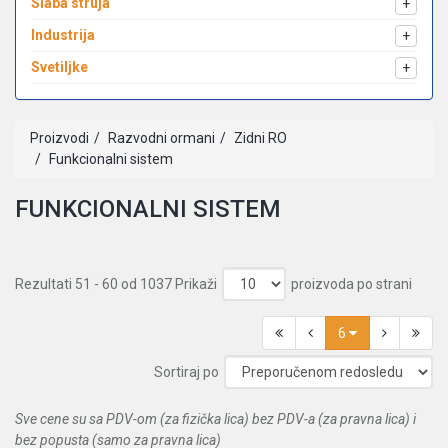
Slaba struja
+
Industrija
+
Svetiljke
+
Proizvodi
Razvodni ormani
Zidni RO
Funkcionalni sistem
FUNKCIONALNI SISTEM
Rezultati 51 - 60 od 1037
Prikaži
proizvoda po strani
6
Sortiraj po
Sve cene su sa PDV-om (za fizička lica) bez PDV-a (za pravna lica) i
bez popusta (samo za pravna lica)