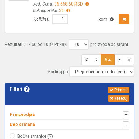
Jed. Cena:
36.668,60 RSD
Rok isporuke:
21
Količina:
kom
Rezultati 51 - 60 od 1037
Prikaži
proizvoda po strani
6
Sortiraj po
Filteri
Primeni
Resetuj
Proizvodjač
+
Deo ormana
-
Bočne stranice (7)