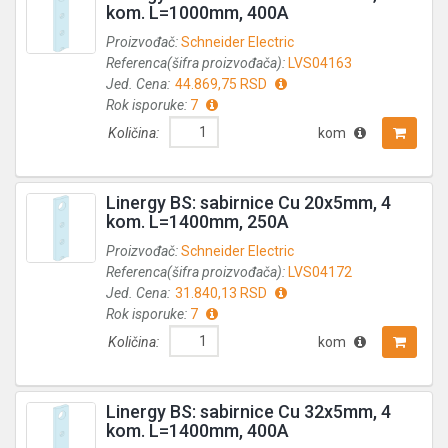
kom. L=1000mm, 400A
Proizvođač:
Schneider Electric
Referenca(šifra proizvođača):
LVS04163
Jed. Cena:
44.869,75 RSD
Rok isporuke:
7
Količina:
kom
Linergy BS: sabirnice Cu 20x5mm, 4
kom. L=1400mm, 250A
Proizvođač:
Schneider Electric
Referenca(šifra proizvođača):
LVS04172
Jed. Cena:
31.840,13 RSD
Rok isporuke:
7
Količina:
kom
Linergy BS: sabirnice Cu 32x5mm, 4
kom. L=1400mm, 400A