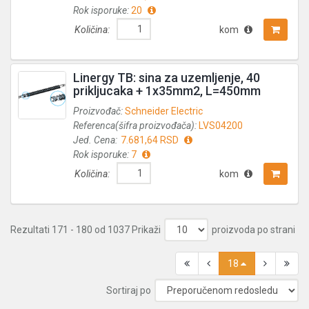
Rok isporuke:
20
Količina:
kom
Linergy TB: sina za uzemljenje, 40
prikljucaka + 1x35mm2, L=450mm
Proizvođač:
Schneider Electric
Referenca(šifra proizvođača):
LVS04200
Jed. Cena:
7.681,64 RSD
Rok isporuke:
7
Količina:
kom
Rezultati 171 - 180 od 1037
Prikaži
proizvoda po strani
18
Sortiraj po