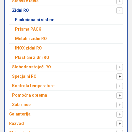
Stanske table
+
Zidni RO
-
Funkcionalni sistem
Prisma PACK
Metalni zidni RO
INOX zidni RO
Plastični zidni RO
Slobodnostojeći RO
+
Specjalni RO
+
Kontrola temperature
+
Pomoćna oprema
+
Sabirnice
+
Galanterija
+
Razvod
+