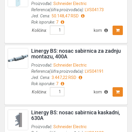
Proizvođač:
Schneider Electric
Referenca(šifra proizvođača):
LVS04173
Jed. Cena:
50.148,47 RSD
Rok isporuke:
7
Količina:
kom
Linergy BS: nosac sabirnica za zadnju
montazu, 400A
Proizvođač:
Schneider Electric
Referenca(šifra proizvođača):
LVS04191
Jed. Cena:
3.447,22 RSD
Rok isporuke:
7
Količina:
kom
Linergy BS: nosac sabirnica kaskadni,
630A
Proizvođač:
Schneider Electric