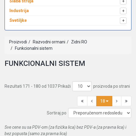
Slaba struja
+
Industrija
+
Svetiljke
+
Proizvodi
Razvodni ormani
Zidni RO
Funkcionalni sistem
FUNKCIONALNI SISTEM
Rezultati 171 - 180 od 1037
Prikaži
proizvoda po strani
18
Sortiraj po
Sve cene su sa PDV-om (za fizička lica) bez PDV-a (za pravna lica) i
bez popusta (samo za pravna lica)