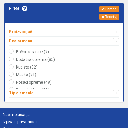
Filteri
Primeni
Resetuj
Proizvodjač
+
Deo ormana
-
Bočne stranice (7)
Dodatna oprema (85)
Kućište (52)
Maske (91)
Nosači opreme (48)
Postolje i krov (20)
Tip elementa
+
Povezivanje opreme (6)
Sabirnice (88)
Svetiljke (2)
Načini plaćanja
Vrata (50)
Izjava o privatnosti