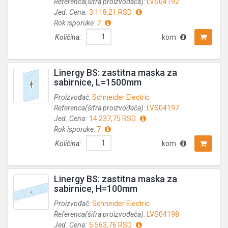
Referenca(šifra proizvođača):
LVS04192
Jed. Cena:
3.118,21 RSD
Rok isporuke:
7
Količina:
kom
Linergy BS: zastitna maska za
sabirnice, L=1500mm
Proizvođač:
Schneider Electric
Referenca(šifra proizvođača):
LVS04197
Jed. Cena:
14.237,75 RSD
Rok isporuke:
7
Količina:
kom
Linergy BS: zastitna maska za
sabirnice, H=100mm
Proizvođač:
Schneider Electric
Referenca(šifra proizvođača):
LVS04198
Jed. Cena:
5.563,76 RSD