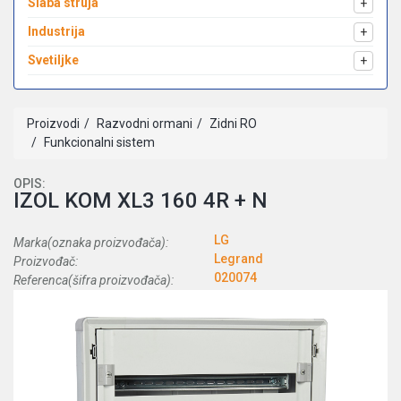
Slaba struja
+
Industrija
+
Svetiljke
+
Proizvodi
Razvodni ormani
Zidni RO
Funkcionalni sistem
OPIS:
IZOL KOM XL3 160 4R + N
LG
Marka(oznaka proizvođača):
Legrand
Proizvođač:
020074
Referenca(šifra proizvođača):