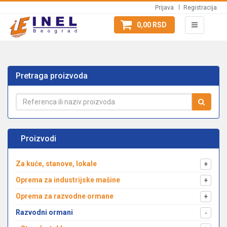
Prijava
Registracija
0,00 RSD
Pretraga proizvoda
Proizvodi
Za kuće, stanove, lokale
+
Oprema za industrijske mašine
+
Oprema za razvodne ormane
+
Razvodni ormani
-