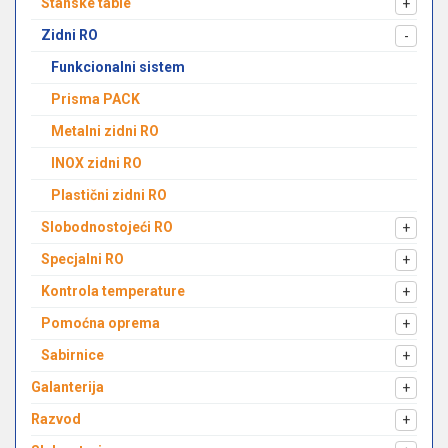
Stanske table
+
Zidni RO
-
Funkcionalni sistem
Prisma PACK
Metalni zidni RO
INOX zidni RO
Plastični zidni RO
Slobodnostojeći RO
+
Specjalni RO
+
Kontrola temperature
+
Pomoćna oprema
+
Sabirnice
+
Galanterija
+
Razvod
+