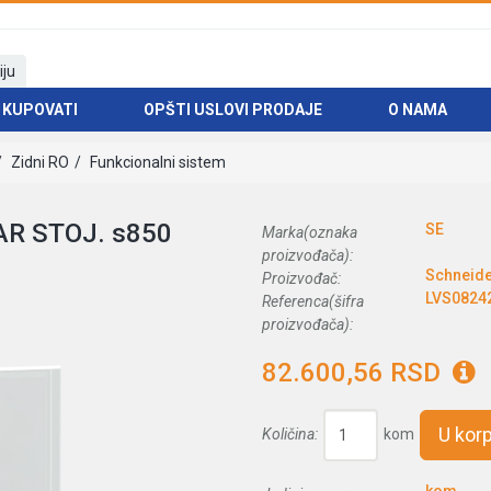
iju
 KUPOVATI
OPŠTI USLOVI PRODAJE
O NAMA
Zidni RO
Funkcionalni sistem
AR STOJ. s850
SE
Marka(oznaka
proizvođača):
Schneide
Proizvođač:
LVS0824
Referenca(šifra
proizvođača):
82.600,56 RSD
U kor
Količina:
kom