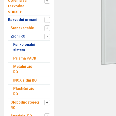
Oprema za
+
razvodne
ormane
Razvodni ormani
-
Stanske table
+
Zidni RO
-
Funkcionalni
sistem
Prisma PACK
Metalni zidni
RO
INOX zidni RO
Plastični zidni
RO
Slobodnostojeći
+
RO