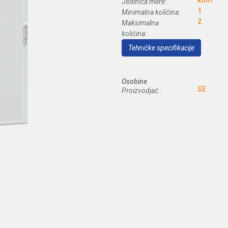
kom
Jedinica mere:
1
Minimalna količina:
2
Maksimalna
količina:
Tehničke specifikacije
Osobine
SE
Proizvodjač :