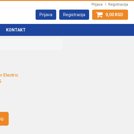
Prijava
Registracija
Prijava
Registracija
0,00 RSD
KONTAKT
r Electric
5
pu