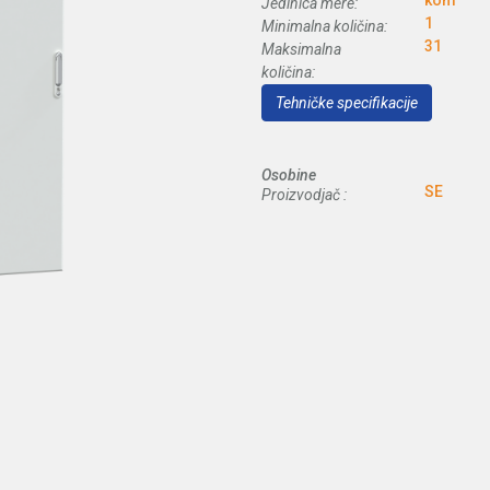
kom
Jedinica mere:
1
Minimalna količina:
31
Maksimalna
količina:
Tehničke specifikacije
Osobine
SE
Proizvodjač :