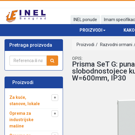
INEL ponude
Imam specifikac
PROIZVODI
KAKO
Pretraga proizvoda
Proizvodi
Razvodni ormani
OPIS:
Prisma SeT G: puna
slobodnostojece k
W=600mm, IP30
Proizvodi
Za kuće,
+
stanove, lokale
Oprema za
+
industrijske
mašine