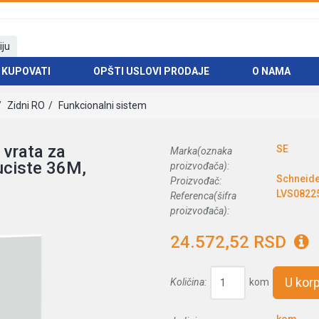
iju
 KUPOVATI
OPŠTI USLOVI PRODAJE
O NAMA
Zidni RO
Funkcionalni sistem
 vrata za
SE
Marka(oznaka
uciste 36M,
proizvođača):
Schneide
Proizvođač:
LVS0822
Referenca(šifra
proizvođača):
24.572,52 RSD
U kor
Količina:
kom