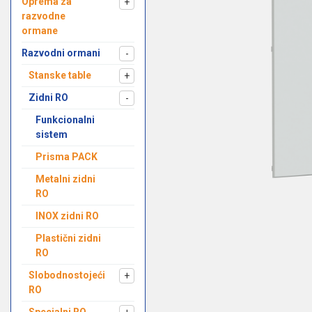
Oprema za
+
razvodne
ormane
Razvodni ormani
-
Stanske table
+
Zidni RO
-
Funkcionalni
sistem
Prisma PACK
Metalni zidni
RO
INOX zidni RO
Plastični zidni
RO
Slobodnostojeći
+
RO