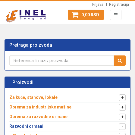
Prijava
Registracija
0,00 RSD
Pretraga proizvoda
Proizvodi
Za kuće, stanove, lokale
+
Oprema za industrijske mašine
+
Oprema za razvodne ormane
+
Razvodni ormani
-