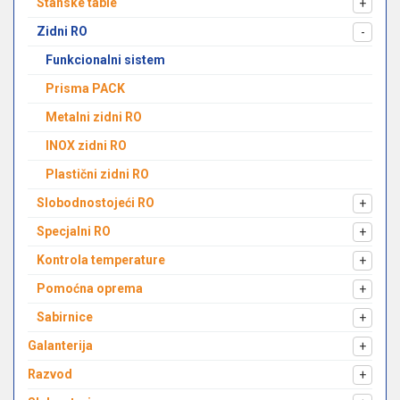
Stanske table
+
Zidni RO
-
Funkcionalni sistem
Prisma PACK
Metalni zidni RO
INOX zidni RO
Plastični zidni RO
Slobodnostojeći RO
+
Specjalni RO
+
Kontrola temperature
+
Pomoćna oprema
+
Sabirnice
+
Galanterija
+
Razvod
+