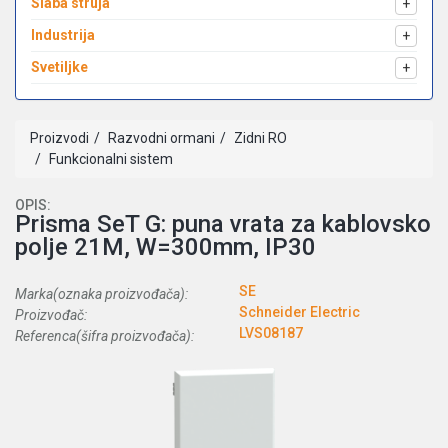
Slaba struja
+
Industrija
+
Svetiljke
+
Proizvodi
Razvodni ormani
Zidni RO
Funkcionalni sistem
OPIS:
Prisma SeT G: puna vrata za kablovsko
polje 21M, W=300mm, IP30
SE
Marka(oznaka proizvođača):
Schneider Electric
Proizvođač:
LVS08187
Referenca(šifra proizvođača):