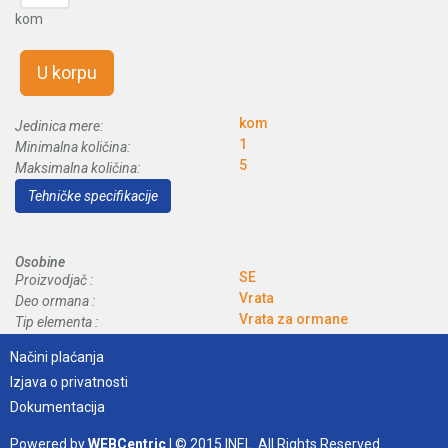
kom
U korpu
kom
Jedinica mere:
1
Minimalna količina:
5
Maksimalna količina:
Tehničke specifikacije
Osobine
SE
Proizvodjač :
Vrata
Deo ormana :
Vrata za ormane
Tip elementa :
Načini plaćanja
Izjava o privatnosti
Dokumentacija
Powered by
WEBCentric
| © 2015 INEL. All Rights Reserved.