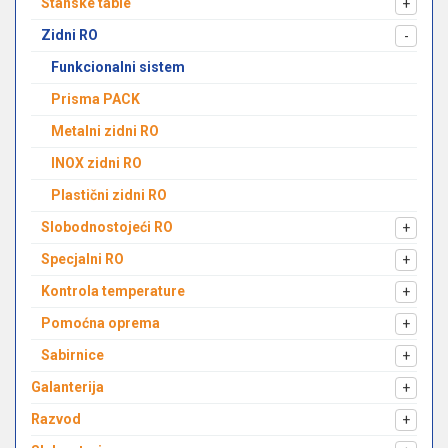
Stanske table
+
Zidni RO
-
Funkcionalni sistem
Prisma PACK
Metalni zidni RO
INOX zidni RO
Plastični zidni RO
Slobodnostojeći RO
+
Specjalni RO
+
Kontrola temperature
+
Pomoćna oprema
+
Sabirnice
+
Galanterija
+
Razvod
+