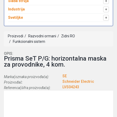
Slaba struja
+
Industrija
+
Svetiljke
+
Proizvodi
Razvodni ormani
Zidni RO
Funkcionalni sistem
OPIS:
Prisma SeT P/G: horizontalna maska
za provodnike, 4 kom.
SE
Marka(oznaka proizvođača):
Schneider Electric
Proizvođač:
LVS04243
Referenca(šifra proizvođača):