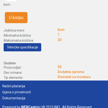
kom
U korpu
kom
Jedinica mere:
1
Minimalna količina:
20
Maksimalna količina:
Tehničke specifikacije
Osobine
SE
Proizvodjač :
Dodatna oprema
Deo ormana :
Elementi za montazu
Tip elementa :
Načini plaćanja
Izjava o privatnosti
Dokumentacija
Powered by
WEBCentric
| © 2015 INEL. All Rights Reserved.