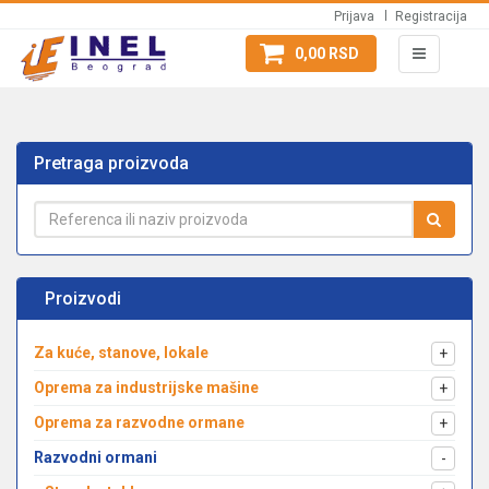
Prijava
Registracija
0,00 RSD
Pretraga proizvoda
Proizvodi
Za kuće, stanove, lokale
+
Oprema za industrijske mašine
+
Oprema za razvodne ormane
+
Razvodni ormani
-