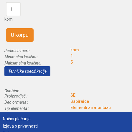
kom
U korpu
kom
Jedinica mere:
1
Minimalna količina:
5
Maksimalna količina:
Tehničke specifikacije
Osobine
SE
Proizvodjač :
Sabirnice
Deo ormana :
Elementi za montazu
Tip elementa :
Načini plaćanja
Izjava o privatnosti