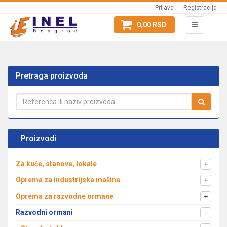
Prijava
Registracija
0,00 RSD
Pretraga proizvoda
Proizvodi
Za kuće, stanove, lokale
+
Oprema za industrijske mašine
+
Oprema za razvodne ormane
+
Razvodni ormani
-