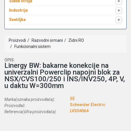
Slaba struja
+
Industrija
+
Svetiljke
+
Proizvodi
Razvodni ormani
Zidni RO
Funkcionalni sistem
OPIS:
Linergy BW: bakarne konekcije na
univerzalni Powerclip napojni blok za
NSX/CVS100/250 i INS/INV250, 4P, V,
u daktu W=300mm
SE
Marka(oznaka proizvođača):
Schneider Electric
Proizvođač:
LVS04064
Referenca(šifra proizvođača):