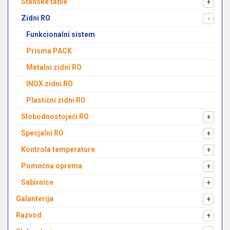
Stanske table
+
Zidni RO
-
Funkcionalni sistem
Prisma PACK
Metalni zidni RO
INOX zidni RO
Plastični zidni RO
Slobodnostojeći RO
+
Specjalni RO
+
Kontrola temperature
+
Pomoćna oprema
+
Sabirnice
+
Galanterija
+
Razvod
+