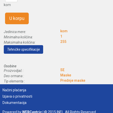
kom
U korpu
kom
Jedinica mere:
1
Minimalna količina:
255
Maksimalna količina:
Tehničke specifikacije
Osobine
SE
Proizvodjač :
Maske
Deo ormana :
Prednje maske
Tip elementa :
Načini plaćanja
Izjava o privatnosti
Dokumentacija
Powered by
WEBCentric
| © 2015 INEL. All Rights Reserved.