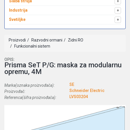
Slaba struja
+
Industrija
+
Svetiljke
+
Proizvodi
Razvodni ormani
Zidni RO
Funkcionalni sistem
OPIS:
Prisma SeT P/G: maska za modularnu
opremu, 4M
SE
Marka(oznaka proizvođača):
Schneider Electric
Proizvođač:
LVS03204
Referenca(šifra proizvođača):