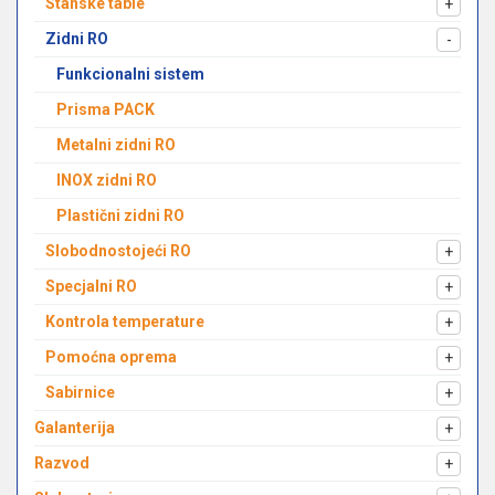
Stanske table
+
Zidni RO
-
Funkcionalni sistem
Prisma PACK
Metalni zidni RO
INOX zidni RO
Plastični zidni RO
Slobodnostojeći RO
+
Specjalni RO
+
Kontrola temperature
+
Pomoćna oprema
+
Sabirnice
+
Galanterija
+
Razvod
+