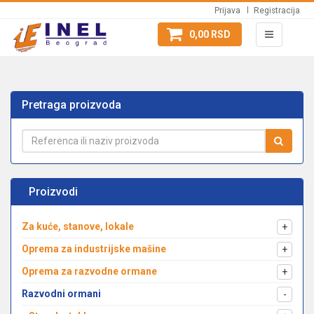
Prijava
Registracija
0,00 RSD
Pretraga proizvoda
Proizvodi
Za kuće, stanove, lokale
+
Oprema za industrijske mašine
+
Oprema za razvodne ormane
+
Razvodni ormani
-