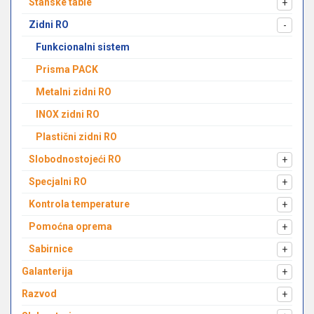
Stanske table
+
Zidni RO
-
Funkcionalni sistem
Prisma PACK
Metalni zidni RO
INOX zidni RO
Plastični zidni RO
Slobodnostojeći RO
+
Specjalni RO
+
Kontrola temperature
+
Pomoćna oprema
+
Sabirnice
+
Galanterija
+
Razvod
+