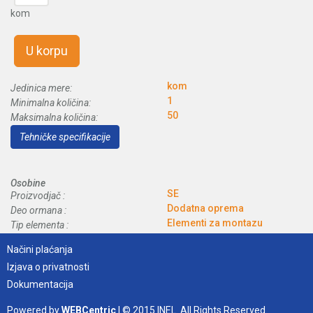
kom
U korpu
kom
Jedinica mere:
1
Minimalna količina:
50
Maksimalna količina:
Tehničke specifikacije
Osobine
SE
Proizvodjač :
Dodatna oprema
Deo ormana :
Elementi za montazu
Tip elementa :
Načini plaćanja
Izjava o privatnosti
Dokumentacija
Powered by
WEBCentric
| © 2015 INEL. All Rights Reserved.