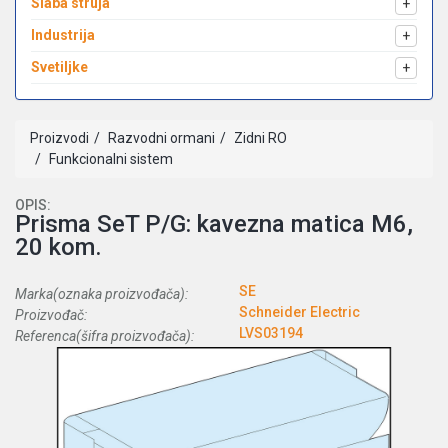
Slaba struja
+
Industrija
+
Svetiljke
+
Proizvodi
Razvodni ormani
Zidni RO
Funkcionalni sistem
OPIS:
Prisma SeT P/G: kavezna matica M6,
20 kom.
SE
Marka(oznaka proizvođača):
Schneider Electric
Proizvođač:
LVS03194
Referenca(šifra proizvođača):