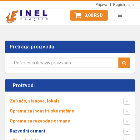
Prijava
Registracija
0,00 RSD
Pretraga proizvoda
Proizvodi
Za kuće, stanove, lokale
+
Oprema za industrijske mašine
+
Oprema za razvodne ormane
+
Razvodni ormani
-