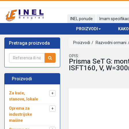
INEL ponude
Imam specifikac
PROIZVODI
KAKO
Pretraga proizvoda
Proizvodi
Razvodni ormani
OPIS:
Prisma SeT G: mon
ISFT160, V, W=30
Proizvodi
Za kuće,
+
stanove, lokale
Oprema za
+
industrijske
mašine