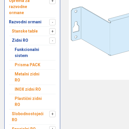
Oprema za
+
razvodne
ormane
Razvodni ormani
-
Stanske table
+
Zidni RO
-
Funkcionalni
sistem
Prisma PACK
Metalni zidni
RO
INOX zidni RO
Plastični zidni
RO
Slobodnostojeći
+
RO