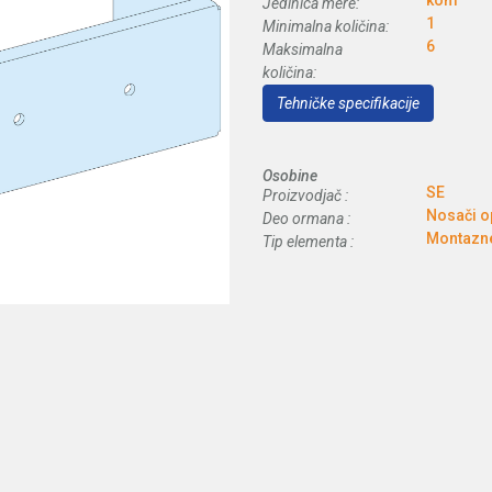
kom
Jedinica mere:
1
Minimalna količina:
6
Maksimalna
količina:
Tehničke specifikacije
Osobine
SE
Proizvodjač :
Nosači 
Deo ormana :
Montazne
Tip elementa :