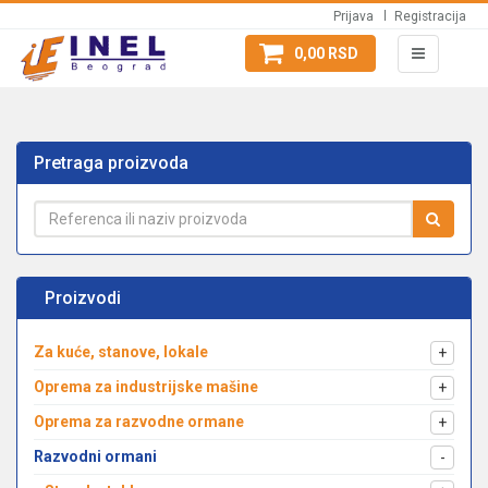
Prijava
Registracija
0,00 RSD
Pretraga proizvoda
Proizvodi
Za kuće, stanove, lokale
+
Oprema za industrijske mašine
+
Oprema za razvodne ormane
+
Razvodni ormani
-