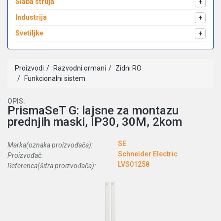
Slaba struja
+
Industrija
+
Svetiljke
+
Proizvodi
Razvodni ormani
Zidni RO
Funkcionalni sistem
OPIS:
PrismaSeT G: lajsne za montazu
prednjih maski, IP30, 30M, 2kom
SE
Marka(oznaka proizvođača):
Schneider Electric
Proizvođač:
LVS01258
Referenca(šifra proizvođača):