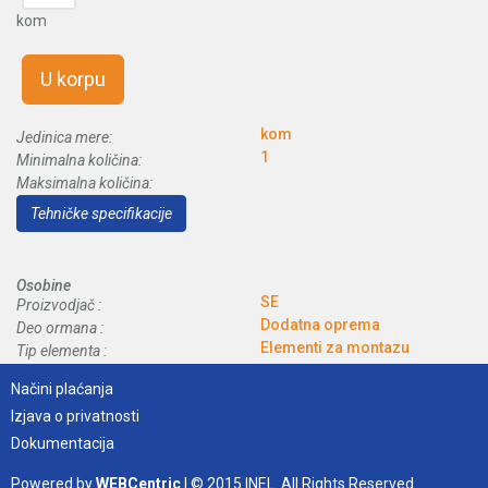
kom
U korpu
kom
Jedinica mere:
1
Minimalna količina:
Maksimalna količina:
Tehničke specifikacije
Osobine
SE
Proizvodjač :
Dodatna oprema
Deo ormana :
Elementi za montazu
Tip elementa :
Načini plaćanja
Izjava o privatnosti
Dokumentacija
Powered by
WEBCentric
| © 2015 INEL. All Rights Reserved.