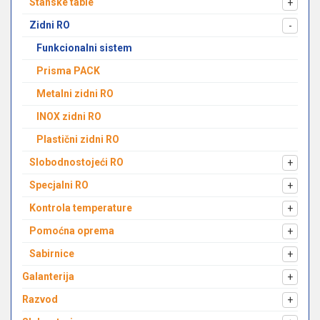
Stanske table
+
Zidni RO
-
Funkcionalni sistem
Prisma PACK
Metalni zidni RO
INOX zidni RO
Plastični zidni RO
Slobodnostojeći RO
+
Specjalni RO
+
Kontrola temperature
+
Pomoćna oprema
+
Sabirnice
+
Galanterija
+
Razvod
+