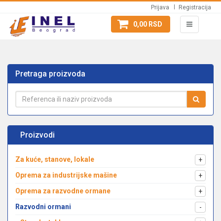
Prijava
Registracija
0,00 RSD
Pretraga proizvoda
Proizvodi
Za kuće, stanove, lokale
+
Oprema za industrijske mašine
+
Oprema za razvodne ormane
+
Razvodni ormani
-