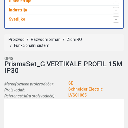
Slaba struja
+
Industrija
+
Svetiljke
+
Proizvodi
Razvodni ormani
Zidni RO
Funkcionalni sistem
OPIS:
PrismaSet_G VERTIKALE PROFIL 15M
IP30
SE
Marka(oznaka proizvođača):
Schneider Electric
Proizvođač:
LVS01065
Referenca(šifra proizvođača):