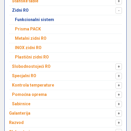
Stanske table
+
Zidni RO
-
Funkcionalni sistem
Prisma PACK
Metalni zidni RO
INOX zidni RO
Plastični zidni RO
Slobodnostojeći RO
+
Specjalni RO
+
Kontrola temperature
+
Pomoćna oprema
+
Sabirnice
+
Galanterija
+
Razvod
+