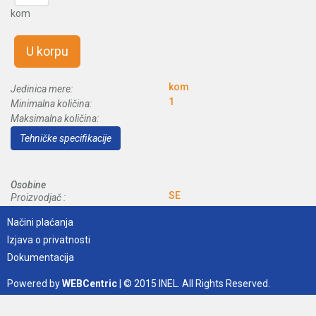
kom
U korpu
kom
Jedinica mere:
1
Minimalna količina:
Maksimalna količina:
Tehničke specifikacije
Osobine
SE
Proizvodjač :
Načini plaćanja
Izjava o privatnosti
Dokumentacija
Powered by
WEBCentric
| © 2015 INEL. All Rights Reserved.