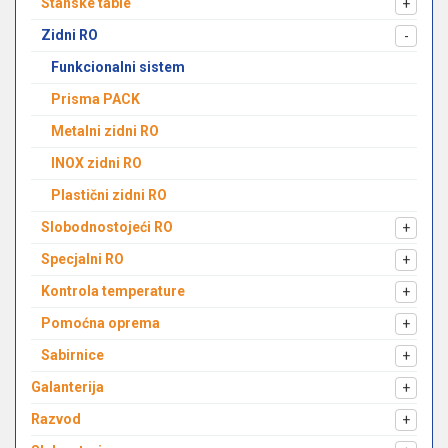
Stanske table
+
Zidni RO
-
Funkcionalni sistem
Prisma PACK
Metalni zidni RO
INOX zidni RO
Plastični zidni RO
Slobodnostojeći RO
+
Specjalni RO
+
Kontrola temperature
+
Pomoćna oprema
+
Sabirnice
+
Galanterija
+
Razvod
+