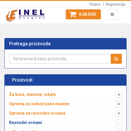
Prijava
Registracija
0,00 RSD
Pretraga proizvoda
Proizvodi
Za kuće, stanove, lokale
+
Oprema za industrijske mašine
+
Oprema za razvodne ormane
+
Razvodni ormani
-