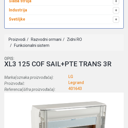
Slaba struja
+
Industrija
+
Svetiljke
+
Proizvodi
Razvodni ormani
Zidni RO
Funkcionalni sistem
OPIS:
XL3 125 COF SAIL+PTE TRANS 3R
LG
Marka(oznaka proizvođača):
Legrand
Proizvođač:
401643
Referenca(šifra proizvođača):