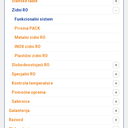
Stanske table
+
Zidni RO
-
Funkcionalni sistem
Prisma PACK
Metalni zidni RO
INOX zidni RO
Plastični zidni RO
Slobodnostojeći RO
+
Specjalni RO
+
Kontrola temperature
+
Pomoćna oprema
+
Sabirnice
+
Galanterija
+
Razvod
+