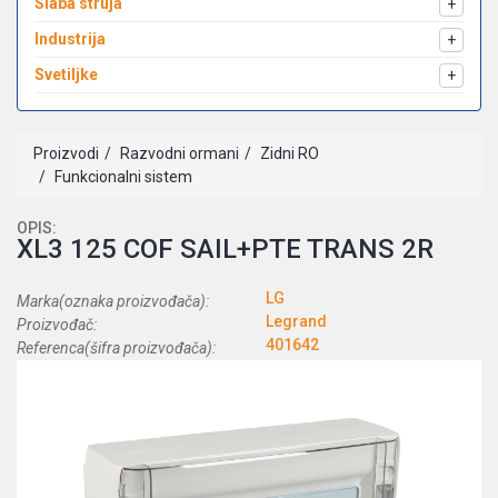
Slaba struja
+
Industrija
+
Svetiljke
+
Proizvodi
Razvodni ormani
Zidni RO
Funkcionalni sistem
OPIS:
XL3 125 COF SAIL+PTE TRANS 2R
LG
Marka(oznaka proizvođača):
Legrand
Proizvođač:
401642
Referenca(šifra proizvođača):