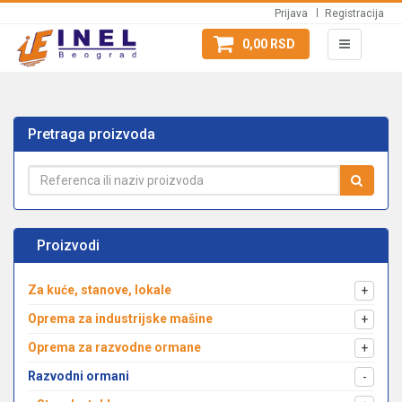
Prijava
Registracija
0,00 RSD
Pretraga proizvoda
Proizvodi
Za kuće, stanove, lokale
+
Oprema za industrijske mašine
+
Oprema za razvodne ormane
+
Razvodni ormani
-