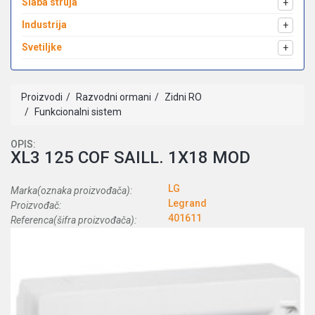
Slaba struja
+
Industrija
+
Svetiljke
+
Proizvodi
Razvodni ormani
Zidni RO
Funkcionalni sistem
OPIS:
XL3 125 COF SAILL. 1X18 MOD
LG
Marka(oznaka proizvođača):
Legrand
Proizvođač:
401611
Referenca(šifra proizvođača):