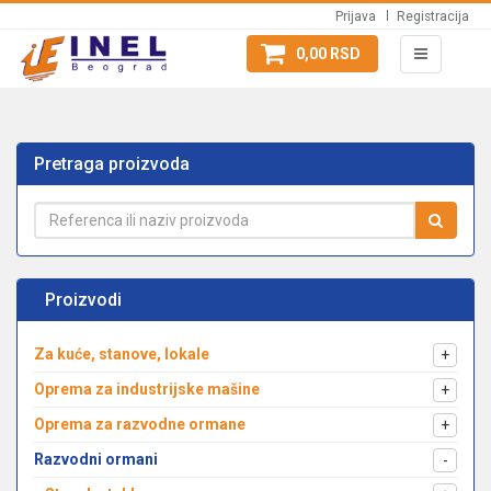
Prijava
Registracija
0,00 RSD
Pretraga proizvoda
Proizvodi
Za kuće, stanove, lokale
+
Oprema za industrijske mašine
+
Oprema za razvodne ormane
+
Razvodni ormani
-