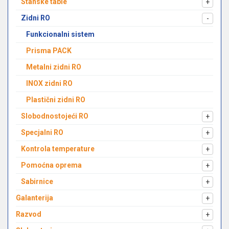
Stanske table
+
Zidni RO
-
Funkcionalni sistem
Prisma PACK
Metalni zidni RO
INOX zidni RO
Plastični zidni RO
Slobodnostojeći RO
+
Specjalni RO
+
Kontrola temperature
+
Pomoćna oprema
+
Sabirnice
+
Galanterija
+
Razvod
+