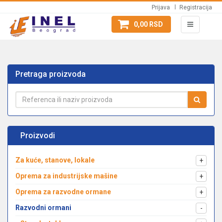
Prijava
Registracija
0,00 RSD
Pretraga proizvoda
Proizvodi
Za kuće, stanove, lokale
+
Oprema za industrijske mašine
+
Oprema za razvodne ormane
+
Razvodni ormani
-