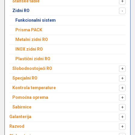
Stanske table
+
Zidni RO
-
Funkcionalni sistem
Prisma PACK
Metalni zidni RO
INOX zidni RO
Plastični zidni RO
Slobodnostojeći RO
+
Specjalni RO
+
Kontrola temperature
+
Pomoćna oprema
+
Sabirnice
+
Galanterija
+
Razvod
+