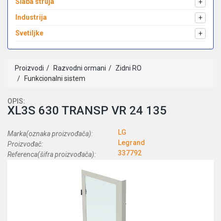
Slaba struja
+
Industrija
+
Svetiljke
+
Proizvodi
Razvodni ormani
Zidni RO
Funkcionalni sistem
OPIS:
XL3S 630 TRANSP VR 24 135
LG
Marka(oznaka proizvođača):
Legrand
Proizvođač:
337792
Referenca(šifra proizvođača):