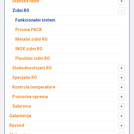
Stanske table
+
Zidni RO
-
Funkcionalni sistem
Prisma PACK
Metalni zidni RO
INOX zidni RO
Plastični zidni RO
Slobodnostojeći RO
+
Specjalni RO
+
Kontrola temperature
+
Pomoćna oprema
+
Sabirnice
+
Galanterija
+
Razvod
+