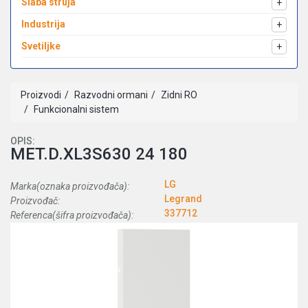
Slaba struja
+
Industrija
+
Svetiljke
+
Proizvodi
Razvodni ormani
Zidni RO
Funkcionalni sistem
OPIS:
MET.D.XL3S630 24 180
LG
Marka(oznaka proizvođača):
Legrand
Proizvođač:
337712
Referenca(šifra proizvođača):