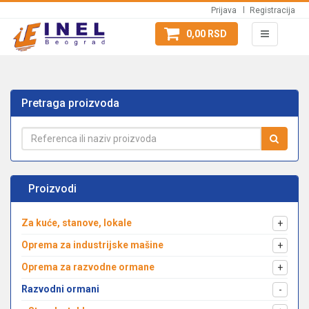
Prijava
Registracija
0,00 RSD
Pretraga proizvoda
Proizvodi
Za kuće, stanove, lokale
+
Oprema za industrijske mašine
+
Oprema za razvodne ormane
+
Razvodni ormani
-