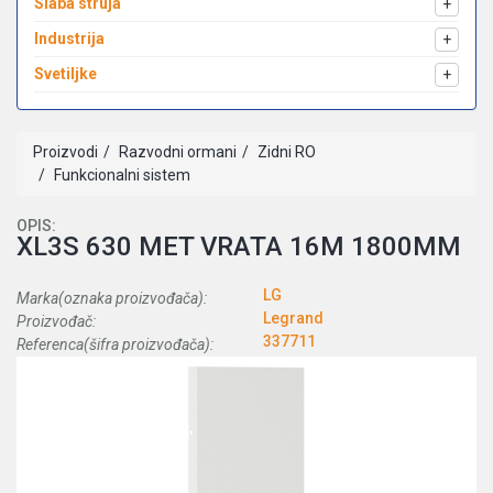
Slaba struja
+
Industrija
+
Svetiljke
+
Proizvodi
Razvodni ormani
Zidni RO
Funkcionalni sistem
OPIS:
XL3S 630 MET VRATA 16M 1800MM
LG
Marka(oznaka proizvođača):
Legrand
Proizvođač:
337711
Referenca(šifra proizvođača):