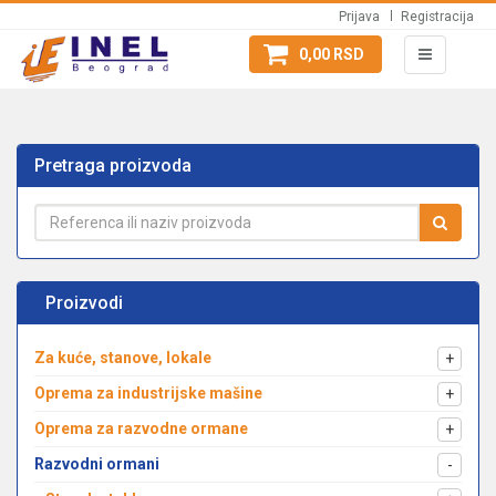
Prijava
Registracija
0,00 RSD
Pretraga proizvoda
Proizvodi
Za kuće, stanove, lokale
+
Oprema za industrijske mašine
+
Oprema za razvodne ormane
+
Razvodni ormani
-