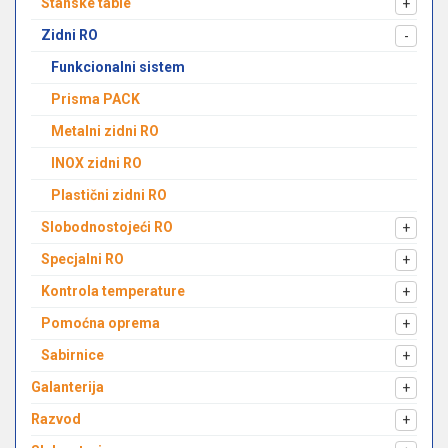
Stanske table
+
Zidni RO
-
Funkcionalni sistem
Prisma PACK
Metalni zidni RO
INOX zidni RO
Plastični zidni RO
Slobodnostojeći RO
+
Specjalni RO
+
Kontrola temperature
+
Pomoćna oprema
+
Sabirnice
+
Galanterija
+
Razvod
+