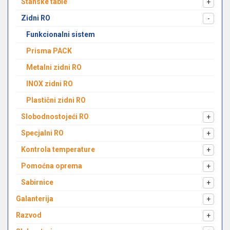
Stanske table
+
Zidni RO
-
Funkcionalni sistem
Prisma PACK
Metalni zidni RO
INOX zidni RO
Plastični zidni RO
Slobodnostojeći RO
+
Specjalni RO
+
Kontrola temperature
+
Pomoćna oprema
+
Sabirnice
+
Galanterija
+
Razvod
+