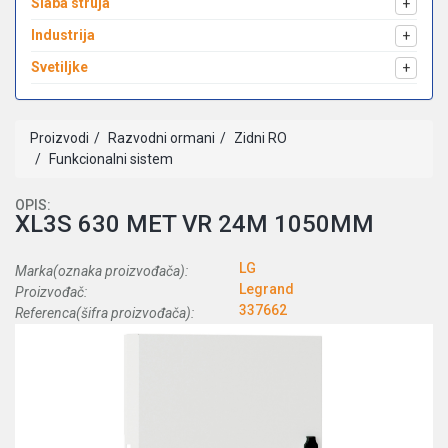
Slaba struja
+
Industrija
+
Svetiljke
+
Proizvodi
Razvodni ormani
Zidni RO
Funkcionalni sistem
OPIS:
XL3S 630 MET VR 24M 1050MM
LG
Marka(oznaka proizvođača):
Legrand
Proizvođač:
337662
Referenca(šifra proizvođača):