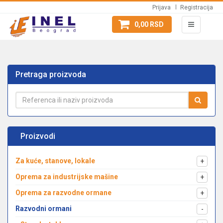
Prijava
Registracija
0,00 RSD
Pretraga proizvoda
Proizvodi
Za kuće, stanove, lokale
+
Oprema za industrijske mašine
+
Oprema za razvodne ormane
+
Razvodni ormani
-