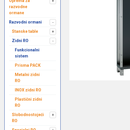
Oprema za
+
razvodne
ormane
Razvodni ormani
-
Stanske table
+
Zidni RO
-
Funkcionalni
sistem
Prisma PACK
Metalni zidni
RO
INOX zidni RO
Plastični zidni
RO
Slobodnostojeći
+
RO