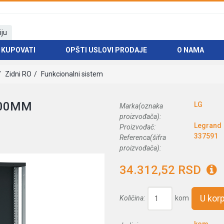
iju
 KUPOVATI
OPŠTI USLOVI PRODAJE
O NAMA
Zidni RO
Funkcionalni sistem
800MM
LG
Marka(oznaka
proizvođača):
Legrand
Proizvođač:
337591
Referenca(šifra
proizvođača):
34.312,52 RSD
U kor
Količina:
kom