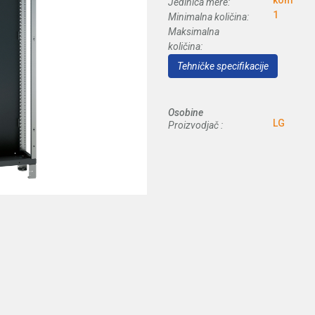
kom
Jedinica mere:
1
Minimalna količina:
Maksimalna
količina:
Tehničke specifikacije
Osobine
LG
Proizvodjač :