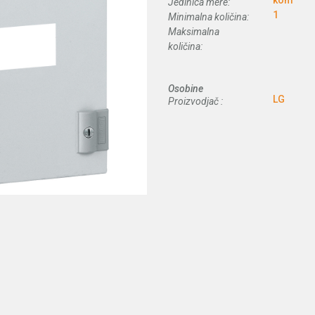
kom
Jedinica mere:
1
Minimalna količina:
Maksimalna
količina:
Osobine
LG
Proizvodjač :