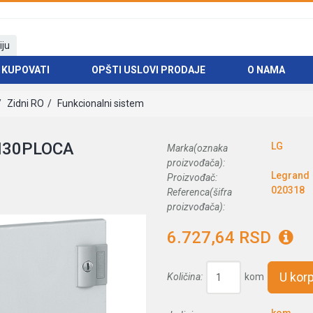
iju
 KUPOVATI
OPŠTI USLOVI PRODAJE
O NAMA
Zidni RO
Funkcionalni sistem
H30PLOCA
LG
Marka(oznaka
proizvođača):
Legrand
Proizvođač:
020318
Referenca(šifra
proizvođača):
6.727,64 RSD
U kor
Količina:
kom