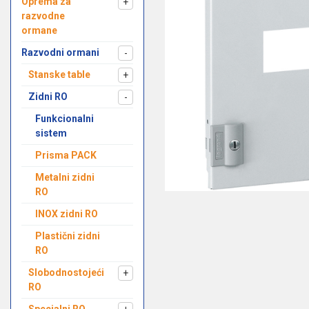
Oprema za
+
razvodne
ormane
Razvodni ormani
-
Stanske table
+
Zidni RO
-
Funkcionalni
sistem
Prisma PACK
Metalni zidni
RO
INOX zidni RO
Plastični zidni
RO
Slobodnostojeći
+
RO