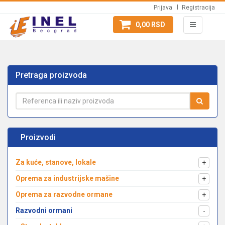
Prijava
Registracija
0,00 RSD
Pretraga proizvoda
Proizvodi
Za kuće, stanove, lokale
+
Oprema za industrijske mašine
+
Oprema za razvodne ormane
+
Razvodni ormani
-