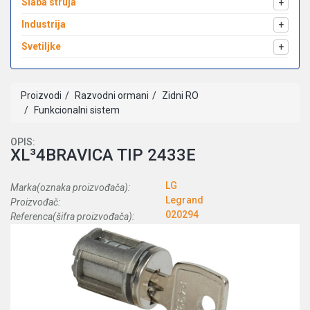
Slaba struja
+
Industrija
+
Svetiljke
+
Proizvodi
Razvodni ormani
Zidni RO
Funkcionalni sistem
OPIS:
XL³4BRAVICA TIP 2433E
LG
Marka(oznaka proizvođača):
Legrand
Proizvođač:
020294
Referenca(šifra proizvođača):