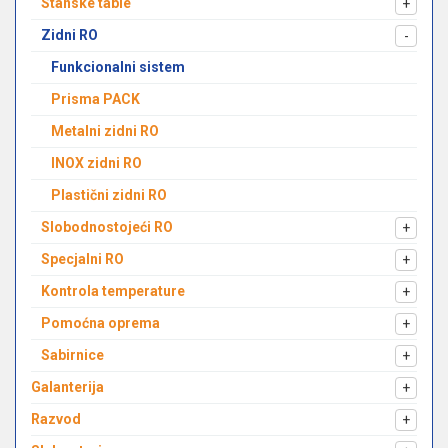
Stanske table
+
Zidni RO
-
Funkcionalni sistem
Prisma PACK
Metalni zidni RO
INOX zidni RO
Plastični zidni RO
Slobodnostojeći RO
+
Specjalni RO
+
Kontrola temperature
+
Pomoćna oprema
+
Sabirnice
+
Galanterija
+
Razvod
+