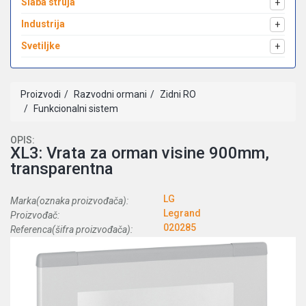
Slaba struja
+
Industrija
+
Svetiljke
+
Proizvodi
Razvodni ormani
Zidni RO
Funkcionalni sistem
OPIS:
XL3: Vrata za orman visine 900mm,
transparentna
LG
Marka(oznaka proizvođača):
Legrand
Proizvođač:
020285
Referenca(šifra proizvođača):