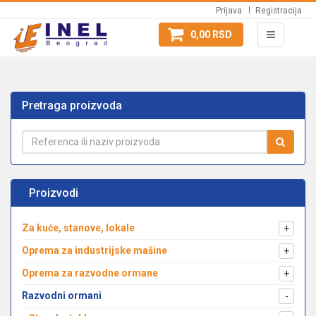
Prijava
Registracija
0,00 RSD
Pretraga proizvoda
Proizvodi
Za kuće, stanove, lokale
+
Oprema za industrijske mašine
+
Oprema za razvodne ormane
+
Razvodni ormani
-