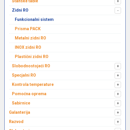
Stanske table
+
Zidni RO
-
Funkcionalni sistem
Prisma PACK
Metalni zidni RO
INOX zidni RO
Plastični zidni RO
Slobodnostojeći RO
+
Specjalni RO
+
Kontrola temperature
+
Pomoćna oprema
+
Sabirnice
+
Galanterija
+
Razvod
+