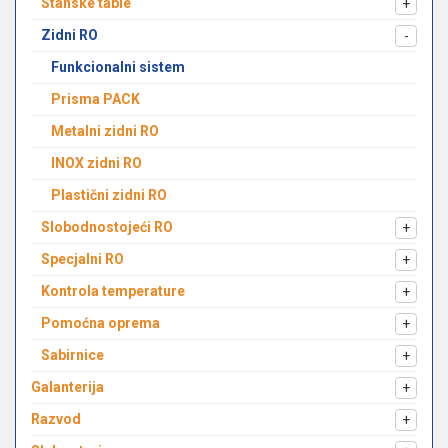
Stanske table
+
Zidni RO
-
Funkcionalni sistem
Prisma PACK
Metalni zidni RO
INOX zidni RO
Plastični zidni RO
Slobodnostojeći RO
+
Specjalni RO
+
Kontrola temperature
+
Pomoćna oprema
+
Sabirnice
+
Galanterija
+
Razvod
+