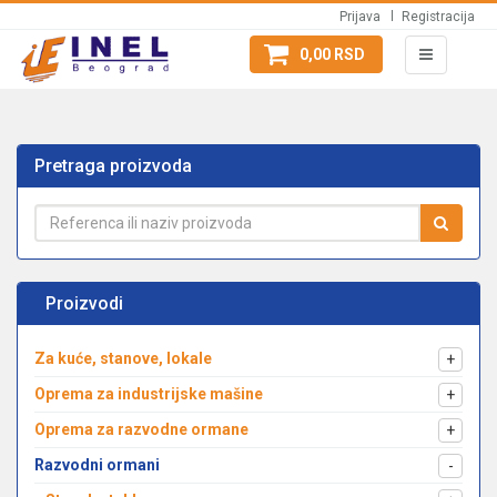
Prijava
Registracija
0,00 RSD
Pretraga proizvoda
Proizvodi
Za kuće, stanove, lokale
+
Oprema za industrijske mašine
+
Oprema za razvodne ormane
+
Razvodni ormani
-