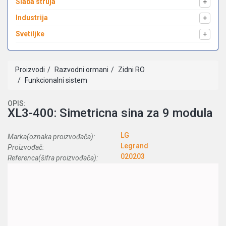
Slaba struja
+
Industrija
+
Svetiljke
+
Proizvodi
Razvodni ormani
Zidni RO
Funkcionalni sistem
OPIS:
XL3-400: Simetricna sina za 9 modula
LG
Marka(oznaka proizvođača):
Legrand
Proizvođač:
020203
Referenca(šifra proizvođača):