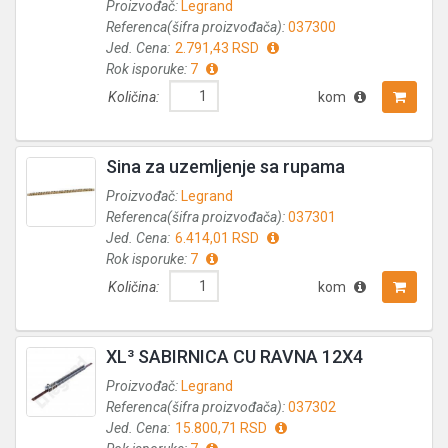
Proizvođač:
Legrand
Referenca(šifra proizvođača):
037300
Jed. Cena:
2.791,43 RSD
Rok isporuke:
7
Količina:
kom
Sina za uzemljenje sa rupama
Proizvođač:
Legrand
Referenca(šifra proizvođača):
037301
Jed. Cena:
6.414,01 RSD
Rok isporuke:
7
Količina:
kom
XL³ SABIRNICA CU RAVNA 12X4
Proizvođač:
Legrand
Referenca(šifra proizvođača):
037302
Jed. Cena:
15.800,71 RSD