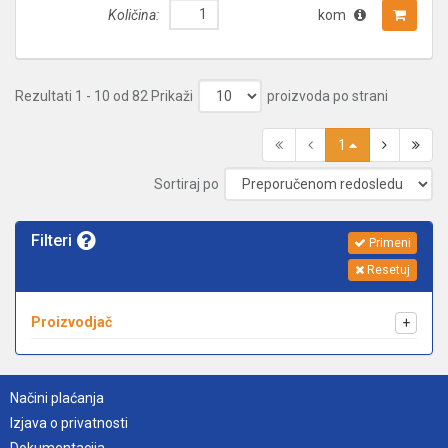
Količina:
kom
Rezultati 1 - 10 od 82
Prikaži
proizvoda po strani
1
Sortiraj po
Filteri
Primeni
Resetuj
Proizvodjač
+
Načini plaćanja
Izjava o privatnosti
Dokumentacija