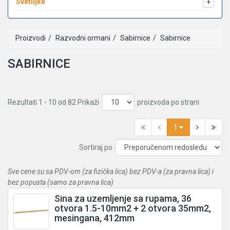
Svetiljke
+
Proizvodi
Razvodni ormani
Sabirnice
Sabirnice
SABIRNICE
Rezultati 1 - 10 od 82
Prikaži
proizvoda po strani
1
Sortiraj po
Sve cene su sa PDV-om (za fizička lica) bez PDV-a (za pravna lica) i
bez popusta (samo za pravna lica)
Sina za uzemljenje sa rupama, 36
otvora 1.5-10mm2 + 2 otvora 35mm2,
mesingana, 412mm