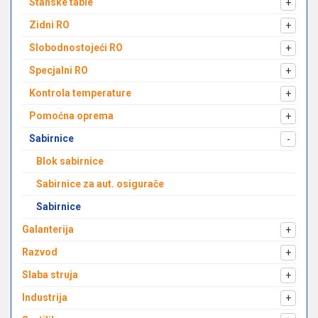
Stanske table
+
Zidni RO
+
Slobodnostojeći RO
+
Specjalni RO
+
Kontrola temperature
+
Pomoćna oprema
+
Sabirnice
-
Blok sabirnice
Sabirnice za aut. osigurače
Sabirnice
Galanterija
+
Razvod
+
Slaba struja
+
Industrija
+