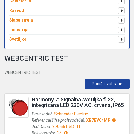
Galanterija
+
Razvod
+
Slaba struja
+
Industrija
+
Svetiljke
+
WEBCENTRIC TEST
WEBCENTRIC TEST
Poništi izabrane
Harmony 7: Signalna svetiljka fi 22,
integrisana LED 230V AC, crvena, IP65
Proizvođač:
Schneider Electric
Referenca(šifra proizvođača):
XB7EV04MP
Jed. Cena:
870,66 RSD
Rok isporuke:
15