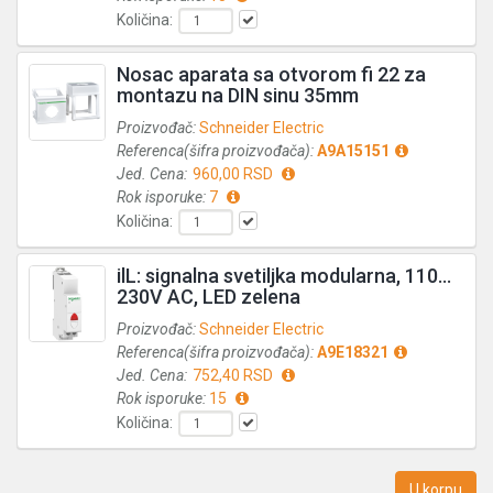
Količina:
Nosac aparata sa otvorom fi 22 za
montazu na DIN sinu 35mm
Proizvođač:
Schneider Electric
Referenca(šifra proizvođača):
A9A15151
Jed. Cena:
960,00 RSD
Rok isporuke:
7
Količina:
ilL: signalna svetiljka modularna, 110…
230V AC, LED zelena
Proizvođač:
Schneider Electric
Referenca(šifra proizvođača):
A9E18321
Jed. Cena:
752,40 RSD
Rok isporuke:
15
Količina:
U korpu